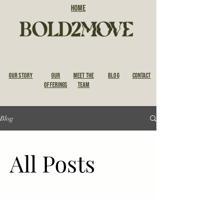
HOME
OUR STORY
Our
Meet the
BLOG
CONTACT
Offerings
Team
Blog
All Posts