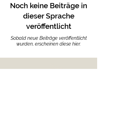
Noch keine Beiträge in
dieser Sprache
veröffentlicht
Sobald neue Beiträge veröffentlicht
wurden, erscheinen diese hier.
Quick links
Home
Our Story
Our Offerings
Impressum
Meet the
Team
Contact us
Datenschutzerklärung
Copyright © Bold2Move